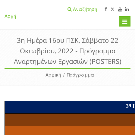
Αναζήτηση
Αρχή
Toggle
naviga
3η Ημέρα 16ου ΠΣΚ, Σάββατο 22
Οκτωβρίου, 2022 - Πρόγραμμα
Αναρτημένων Εργασιών (POSTERS)
Αρχική
/
Πρόγραμμα
η
3
Η