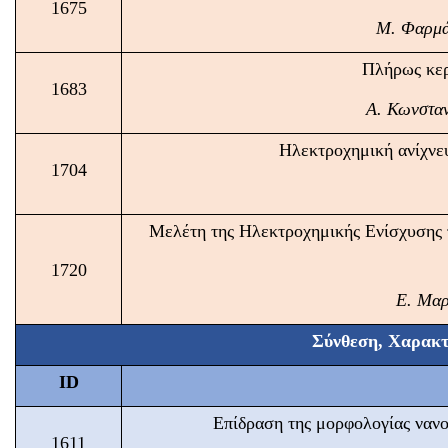
1675
Μ. Φαρμά
Πλήρως κερ
1683
Α. Κωνσταν
Ηλεκτροχημική ανίχνε
1704
Μελέτη της Ηλεκτροχημικής Ενίσχυσης
1720
Ε. Μαρ
Σύνθεση, Χαρακτ
ID
Επίδραση της μορφολογίας ναν
1611