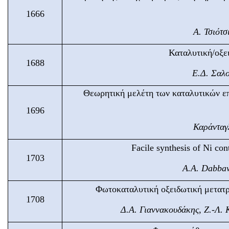
1666
Α. Τσιότσ
Καταλυτική/οξε
1688
Ε.Δ. Σαλο
Θεωρητική μελέτη των καταλυτικών ε
1696
Καράνταγ
Facile synthesis of Ni cont
1703
A.A. Dabbaw
Φωτοκαταλυτική οξειδωτική μετατρο
1708
Δ.Α. Γιαννακουδάκης, Ζ.-Λ. 