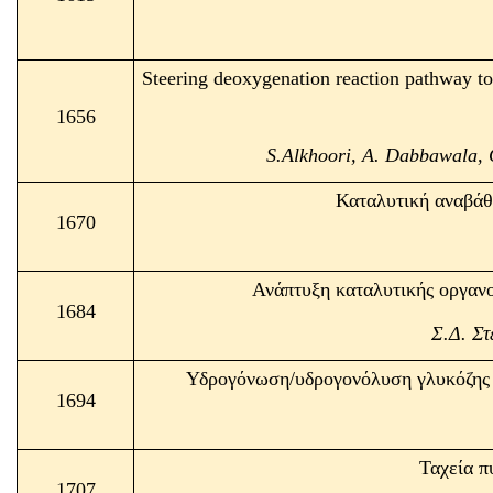
Steering deoxygenation reaction pathway tow
1656
S.Alkhoori, A. Dabbawala, 
Καταλυτική αναβάθ
1670
Ανάπτυξη καταλυτικής οργαν
1684
Σ.Δ. Στ
Υδρογόνωση/υδρογονόλυση γλυκόζης 
1694
Ταχεία π
1707