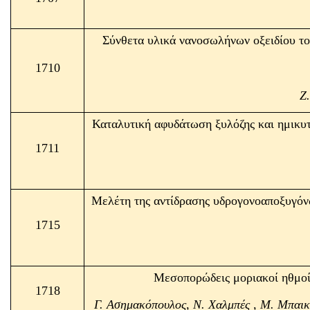
Σύνθετα υλικά νανοσωλήνων οξειδίου του
1710
Ζ
Καταλυτική αφυδάτωση ξυλόζης και ημικυ
1711
Μελέτη της αντίδρασης υδρογονοαποξυγόν
1715
Μεσοπορώδεις μοριακοί ηθμοί
1718
Γ. Ασημακόπουλος, Ν. Χαλμπές , Μ. Μπαικ