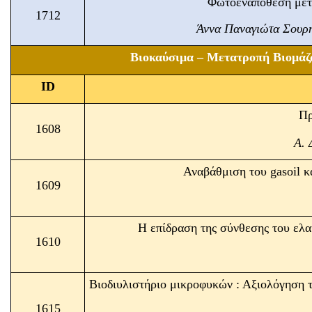
Φωτοεναπόθεση μετά
1712
Άννα Παναγιώτα Σουρή
Βιοκαύσιμα – Μετατροπή Βιομάζ
ID
Πρ
1608
Α. 
Αναβάθμιση του gasoil 
1609
Η επίδραση της σύνθεσης του ελα
1610
Βιοδιυλιστήριο μικροφυκών : Αξιολόγηση 
1615