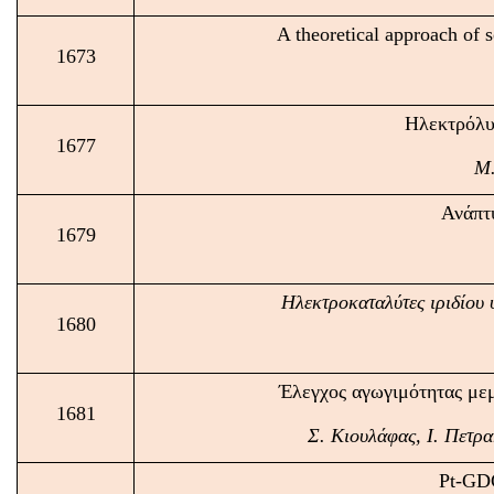
A theoretical approach of 
1673
Ηλεκτρόλυ
1677
Μ.
Ανάπτυ
1679
Ηλεκτροκαταλύτες ιριδίου 
1680
Έλεγχος αγωγιμότητας με
1681
Σ. Κιουλάφας, Ι. Πετρ
Pt-GDC