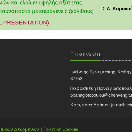
νών και ελαίων υψηλής οξύτητας
Σ.Α. Καρακού
υνόπαστα με ετερογενείς ζεόλιθους
L PRESENTATION)
Επικοινωνία
Ιωάννης Γεντεκάκης, Καθηγητή
37752
Παρασκευή Παναγιωτοπούλου
ppanagiotopoulou@chenveng.tu
Κατερίνα Δρόσου (e-mail: edr
πικών Δεδομένων
Πολιτική Cookies