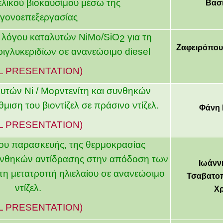
ελικού βιοκαυσίμου μέσω της
Βασι
γονοεπεξεργασίας
ύ λόγου καταλυτών
NiMo
/
SiO
για τη
2
Ζαφειρόπουλ
ριγλυκεριδίων σε ανανεώσιμο
diesel
L PRESENTATION)
λυτών
Ni
/ Μορντενίτη και συνθηκών
ιση του βιοντίζελ σε πράσινο ντίζελ.
Φάνη 
L PRESENTATION)
ου παρασκευής, της θερμοκρασίας
υνθηκών αντίδρασης στην απόδοση των
Ιωάνν
τη μετατροπή ηλιελαίου σε ανανεώσιμο
Τσαβατοπ
ντίζελ
.
Χρ
L PRESENTATION)