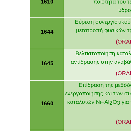
1610
ποιότητα του τ
υδρο
Εύρεση συνεργιστικο
μετατροπή φυσικών τ
1644
(ORA
Βελτιστοποίηση κατα
αντίδρασης στην αναβάθμ
1645
(ORA
Επίδραση της μεθόδ
ενεργοποίησης και των σ
καταλυτών
Ni
–
Al
O
για 
2
3
1660
(ORA