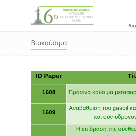
Αρ
Βιοκαύσιμα
ID Paper
Τί
1608
Πράσινα καύσιμα μεταφορ
Αναβάθμιση του
gasoil
κα
1609
και συν-υδρογο
Η επίδραση της σύνθε